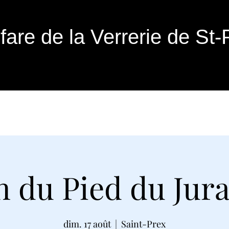
fare de la Verrerie de St-
Prochaines dates
À propos
Ecole de musique
Médias
Boutiq
n du Pied du Jura
dim. 17 août
  |  
Saint-Prex