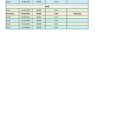
Contacts
Saint-Prex, Suisse
info@vetrobrass.com
©2019 by Fanfare de la Verrerie de St-Prex.
Proudly created with Wix.com